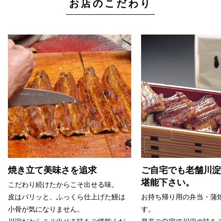
お店のこだわり
焼き立て美味さを追求
ご自宅でも老舗川淀
堪能下さい。
こだわり続けたからこそ出せる味。
皮はパリッと、ふっくら仕上げた鰻は
お持ち帰り用の弁当・蒲
小骨が気になりません。
す。